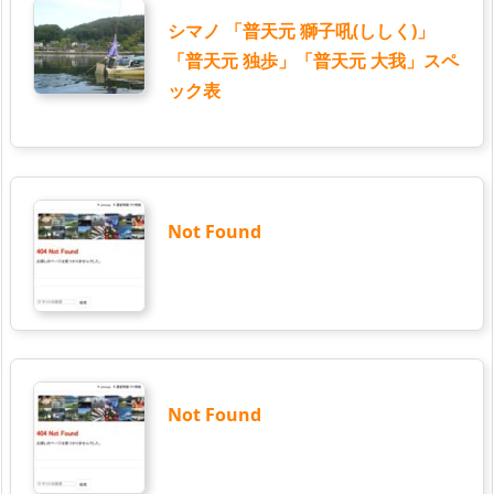
シマノ 「普天元 獅子吼(ししく)」
「普天元 独歩」「普天元 大我」スペ
ック表
Not Found
Not Found