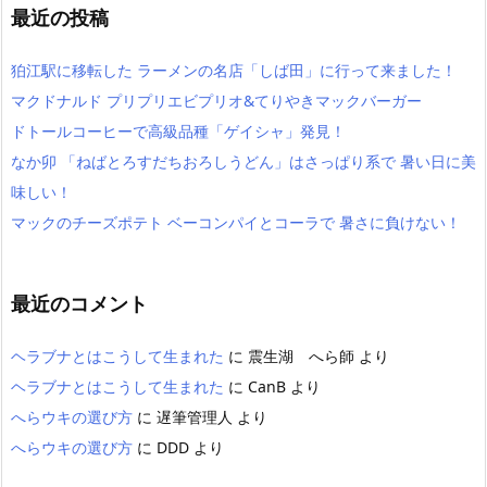
最近の投稿
狛江駅に移転した ラーメンの名店「しば田」に行って来ました！
マクドナルド プリプリエビプリオ&てりやきマックバーガー
ドトールコーヒーで高級品種「ゲイシャ」発見！
なか卯 「ねばとろすだちおろしうどん」はさっぱり系で 暑い日に美
味しい！
マックのチーズポテト ベーコンパイとコーラで 暑さに負けない！
最近のコメント
ヘラブナとはこうして生まれた
に
震生湖 へら師
より
ヘラブナとはこうして生まれた
に
CanB
より
へらウキの選び方
に
遅筆管理人
より
へらウキの選び方
に
DDD
より