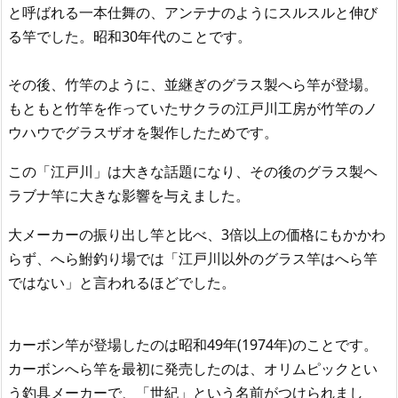
と呼ばれる一本仕舞の、アンテナのようにスルスルと伸び
る竿でした。昭和30年代のことです。
その後、竹竿のように、並継ぎのグラス製へら竿が登場。
もともと竹竿を作っていたサクラの江戸川工房が竹竿のノ
ウハウでグラスザオを製作したためです。
この「江戸川」は大きな話題になり、その後のグラス製ヘ
ラブナ竿に大きな影響を与えました。
大メーカーの振り出し竿と比べ、3倍以上の価格にもかかわ
らず、へら鮒釣り場では「江戸川以外のグラス竿はへら竿
ではない」と言われるほどでした。
カーボン竿が登場したのは昭和49年(1974年)のことです。
カーボンへら竿を最初に発売したのは、オリムピックとい
う釣具メーカーで、「世紀」という名前がつけられまし