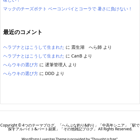
マックのチーズポテト ベーコンパイとコーラで 暑さに負けない！
最近のコメント
ヘラブナとはこうして生まれた
に
震生湖 へら師
より
ヘラブナとはこうして生まれた
に
CanB
より
へらウキの選び方
に
遅筆管理人
より
へらウキの選び方
に
DDD
より
Copyright ©
4つのテーマブログ。「へらぶな釣り&釣り」「中高年シニア」「駅で
探すアルバイト&パート副業」「その他雑記ブログ」
All Rights Reserved.
WordPress Luxeritas Theme is provided by "
Thought is free
".