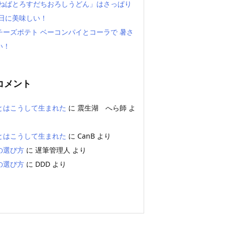
「ねばとろすだちおろしうどん」はさっぱり
い日に美味しい！
チーズポテト ベーコンパイとコーラで 暑さ
い！
コメント
とはこうして生まれた
に
震生湖 へら師
よ
とはこうして生まれた
に
CanB
より
の選び方
に
遅筆管理人
より
の選び方
に
DDD
より