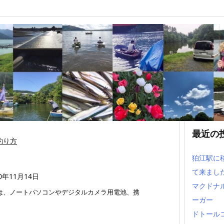
り(ナイター)とリチウム
最近の
釣り方
狛江駅に
て来まし
20年11月14日
マクドナ
は、ノートパソコンやデジタルカメラ用電池、携
ーガー
ドトール