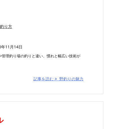
釣り方
20年11月14日
や管理釣り場の釣りと違い、慣れと幅広い技術が
記事を読む
野釣りの魅力
ル