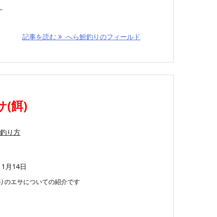
.
記事を読む
へら鮒釣りのフィールド
(餌)
釣り方
11月14日
りのエサについての紹介です