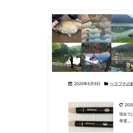
ヘラブナ釣りの夜釣
電池
2020年6月9日
ヘラブナの
20
現在で
帯電 ...