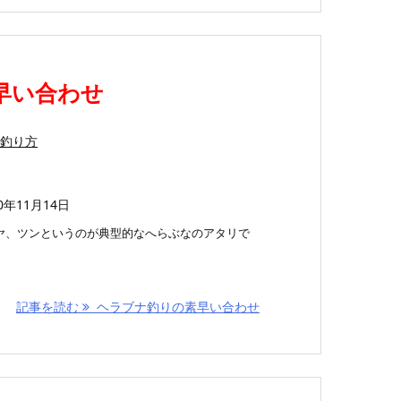
早い合わせ
釣り方
20年11月14日
ヤ、ツンというのが典型的なへらぶなのアタリで
記事を読む
ヘラブナ釣りの素早い合わせ