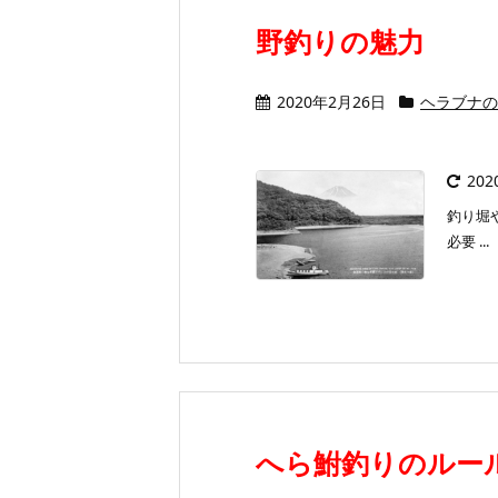
野釣りの魅力
2020年2月26日
ヘラブナの
20
釣り堀
必要 ...
へら鮒釣りのルー