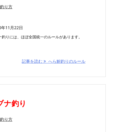
釣り方
20年11月22日
ナ釣りには、ほぼ全国統一のルールがあります。
記事を読む
へら鮒釣りのルール
ブナ釣り
釣り方