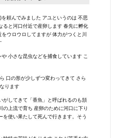
50)を頼んでみました アユというのは 不思
なると河口付近で産卵します 春先に孵化
近をウロウロしてますが 体力がつくと川
す
や 小さな昆虫などを捕食しています こ
から 口の形が少しずつ変わってきて さら
になります
匂いがしてきて「香魚」と呼ばれるのも頷
川の上流で育ち 産卵のために河口に下り
ギーを使い果たして死んで行きます。そう