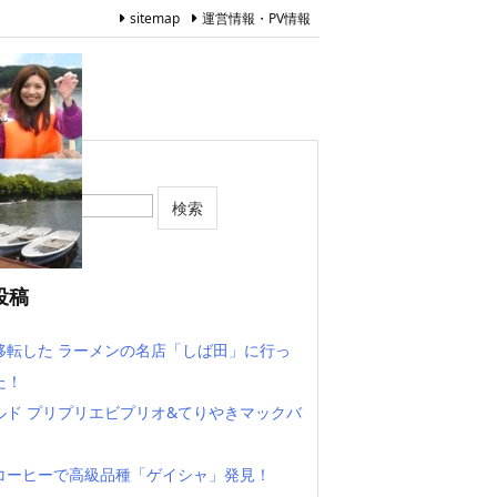
sitemap
運営情報・PV情報
投稿
移転した ラーメンの名店「しば田」に行っ
た！
ルド プリプリエビプリオ&てりやきマックバ
コーヒーで高級品種「ゲイシャ」発見！