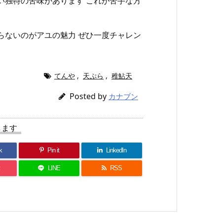
い独特の苦味があります これが苦手な方
らないのがアユの魅力 ぜひ一度チャレン
てんや
,
天ぷら
,
稚鮎天
Posted by
カナブン
します
k
Pin it
LinkedIn
LINE
RSS