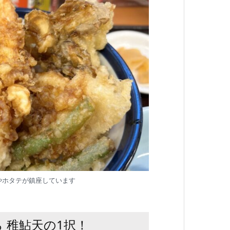
やホタテが鎮座しています
 稚鮎天の1択！