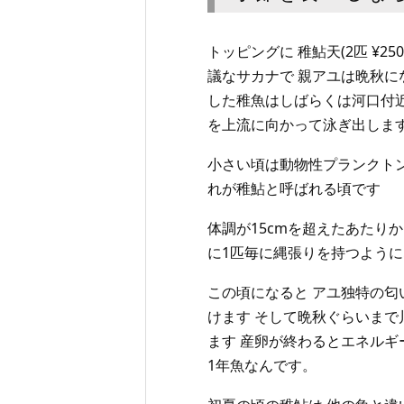
トッピングに 稚鮎天(2匹 ¥2
議なサカナで 親アユは晩秋に
した稚魚はしばらくは河口付
を上流に向かって泳ぎ出しま
小さい頃は動物性プランクトン
れが稚鮎と呼ばれる頃です
体調が15cmを超えたあたり
に1匹毎に縄張りを持つよう
この頃になると アユ独特の
けます そして晩秋ぐらいまで
ます 産卵が終わるとエネル
1年魚なんです。