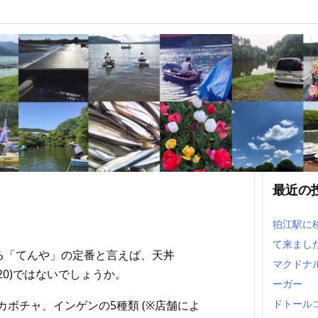
オールスター天丼+稚鮎の
美味しいという話！
最近の
狛江駅に
て来まし
る「てんや」の定番と言えば、天丼
マクドナ
720)ではないでしょうか。
ーガー
ドトール
カボチャ、インゲンの5種類 (※店舗によ