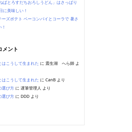
「ねばとろすだちおろしうどん」はさっぱり
い日に美味しい！
チーズポテト ベーコンパイとコーラで 暑さ
い！
コメント
とはこうして生まれた
に
震生湖 へら師
よ
とはこうして生まれた
に
CanB
より
の選び方
に
遅筆管理人
より
の選び方
に
DDD
より