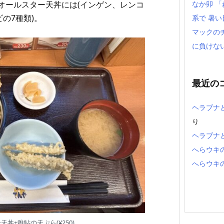
オールスター天丼には(インゲン、レンコ
なか卯 
の7種類)。
系で 暑
マックの
に負けな
最近の
ヘラブナ
り
ヘラブナ
へらウキ
へらウキ
丼+稚鮎の天ぷら(¥250)