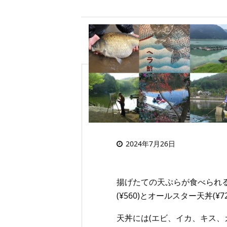
天丼「てんや」の
天ぷらが めちゃ
2024年7月26日
揚げたての天ぷらが食べられ
(¥560)とオールスター天丼(¥
天丼には(エビ、イカ、キス、