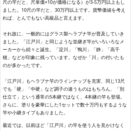
尺の竿だと、尺単価×10が価格になる）が3-5万円以上もし
ました。10尺の竿だと、30万円以上です。貨幣価値を考え
れば、とんでもない高級品と言えます。
それ故に、一般的にはグラス製ヘラブナ竿が普及していき
ました。「江戸川」と同じような並継ぎ竿がいろいろなメ
ーカーから続々と誕生。「淀川」「鴨川」「静」「高千
穂」などが印象に残っています。なぜか「川」の付いたも
のが多かったです。
「江戸川」もヘラブナ竿のラインナップを充実、同じ13尺
でも「硬」「中硬」など調子の違うものはもちろん、「別
仕立て」という通常の5本継ではなく、4本継の竿も登場。
さらに、塗りを豪華にした1セットで数十万円もするような
竿や小継タイプもありました。
最近では、以前ほど「江戸川」の竿を使う人を見かけなく