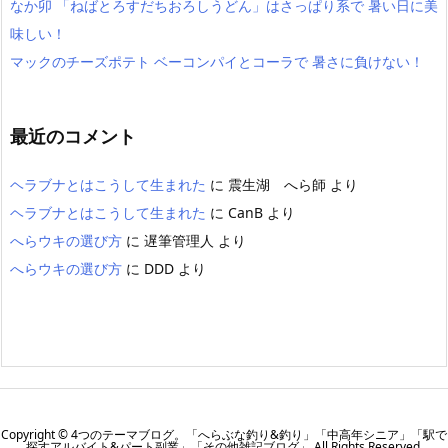
なか卯 「ねばとろすだちおろしうどん」はさっぱり系で 暑い日に美
味しい！
マックのチーズポテト ベーコンパイとコーラで 暑さに負けない！
最近のコメント
ヘラブナとはこうして生まれた
に
震生湖 へら師
より
ヘラブナとはこうして生まれた
に
CanB
より
へらウキの選び方
に
遅筆管理人
より
へらウキの選び方
に
DDD
より
Copyright ©
4つのテーマブログ。「へらぶな釣り&釣り」「中高年シニア」「駅で
探すアルバイト&パート副業」「その他雑記ブログ」
All Rights Reserved.