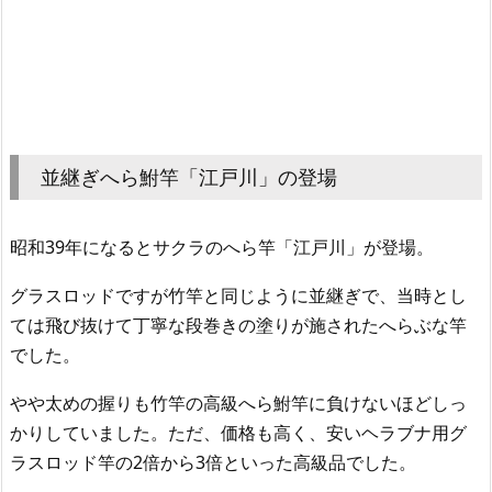
並継ぎへら鮒竿「江戸川」の登場
昭和39年になるとサクラのへら竿「江戸川」が登場。
グラスロッドですが竹竿と同じように並継ぎで、当時とし
ては飛び抜けて丁寧な段巻きの塗りが施されたへらぶな竿
でした。
やや太めの握りも竹竿の高級へら鮒竿に負けないほどしっ
かりしていました。ただ、価格も高く、安いヘラブナ用グ
ラスロッド竿の2倍から3倍といった高級品でした。