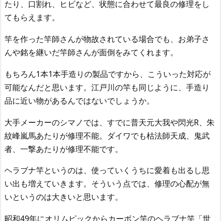
たり、口割れ、ヒビなど、状態に合わせて最良の修理をし
てもらえます。
竿を作った竿師さんが物故されている場合でも、お弟子さ
んや銘を継いだ竿師さんが面倒をみてくれます。
もちろん1本1本手造りの製品ですから、こういった対応が
可能なんだと思います。江戸川の竿も同じように、手造り
品に近い物があるんではないでしょうか。
大手メーカーのシマノでは、すでに普天元大我や閃光R、朱
紋峰嵐馬あたりが修理不能。ダイワでも枯法師天成、鬼武
者、一撃あたりが修理不能です。
ヘラブナ竿というのは、使っていくうちに愛着も出るし思
い出も増えていきます。そういう点では、修理の心配が無
いというのは大きいと思います。
昭和49年にオリムピックからカーボン竿のヘラブナ竿「世