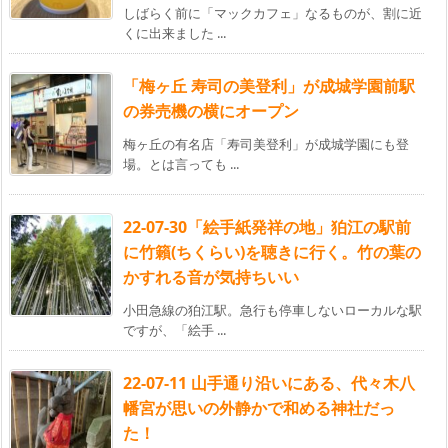
しばらく前に「マックカフェ」なるものが、割に近
くに出来ました ...
「梅ヶ丘 寿司の美登利」が成城学園前駅
の券売機の横にオープン
梅ヶ丘の有名店「寿司美登利」が成城学園にも登
場。とは言っても ...
22-07-30「絵手紙発祥の地」狛江の駅前
に竹籟(ちくらい)を聴きに行く。竹の葉の
かすれる音が気持ちいい
小田急線の狛江駅。急行も停車しないローカルな駅
ですが、「絵手 ...
22-07-11 山手通り沿いにある、代々木八
幡宮が思いの外静かで和める神社だっ
た！