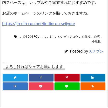
内スペースは、カップルやご家族連れにおすすめです。
お店のホームページのリンクを貼っておきますね。
https://jin-din-rou.net/jindinrou-seijyou/
j
,
JIN DIN ROU
,
じ
,
じn
,
ジンディンロウ
,
京鼎楼
,
台湾
,
小籠包
Posted by
カナブン
よろしければシェアお願いします
B!