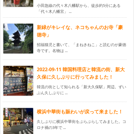
小田急線の代々木八幡駅から、徒歩約5分にある
「代々木八幡宮」 ...
新緑がキレイな、ネコちゃんのお寺「豪
徳寺」
招福猫児と書いて、「まねきねこ」と読むのが豪徳
寺です。名物は ...
2022-09-11 韓国料理店と韓流の街、新大
久保に久しぶりに行ってみました！
韓流の街として知られる「新大久保駅」周辺。ずい
ぶん久しぶりに ...
横浜中華街も賑わいが戻って来ました！
久しぶりに横浜中華街をぶらぶらしてみました。コ
ロナ禍の3年で ...