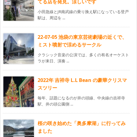
てる店を発見。涼しいです
小田急線とJR南武線の乗り換え駅になっている登戸
駅は、周辺を ...
22-07-05 池袋の東京芸術劇場の近くで、
ミスト噴射で涼めるサークル
クラシック音楽の公演では、多くの有名オーケスト
ラが来日、演奏 ...
2022年 吉祥寺 L.L Bean の豪華クリスマ
スツリー
毎年、話題になるのが井の頭線、中央線の吉祥寺
駅、井の頭公園側 ...
桜の咲き始めた「奥多摩湖」に行ってみ
ました