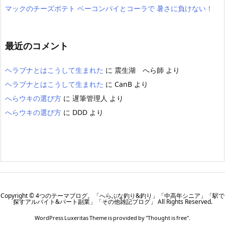
マックのチーズポテト ベーコンパイとコーラで 暑さに負けない！
最近のコメント
ヘラブナとはこうして生まれた
に
震生湖 へら師
より
ヘラブナとはこうして生まれた
に
CanB
より
へらウキの選び方
に
遅筆管理人
より
へらウキの選び方
に
DDD
より
Copyright ©
4つのテーマブログ。「へらぶな釣り&釣り」「中高年シニア」「駅で
探すアルバイト&パート副業」「その他雑記ブログ」
All Rights Reserved.
WordPress Luxeritas Theme is provided by "
Thought is free
".