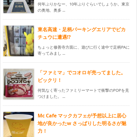
何年ぶりかなー、10年ぶりぐらいでしょうか。東京
の奥地、奥多 ...
東名高速・足柄パーキングエリアでピカ
チュウに遭遇⁉︎
ちょっと修善寺方面に、遊びに行く途中で足柄PAに
寄ってみまし ...
「ファミマ」でコオロギ売ってました。
ビックリ！
何気なく寄ったファミリーマートで衝撃のPOPを見
つけました。 ...
Mc Cafe マックカフェが予想以上に居心
地が良かったw さっぱりした明るさが魅
力！