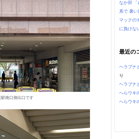
なか卯 
系で 暑
マックの
に負けな
最近の
ヘラブナ
り
ヘラブナ
へらウキ
見駅南口側出口です
へらウキ