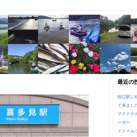
イト＆パート
最近の
狛江駅に
て来まし
マクドナ
ーガー
ドトール