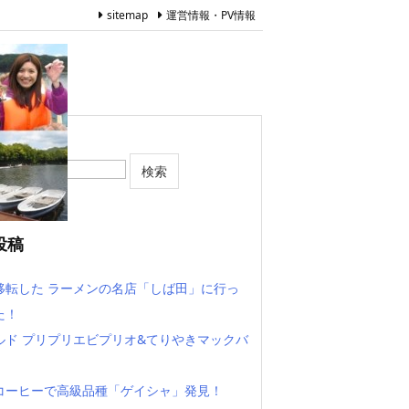
sitemap
運営情報・PV情報
投稿
移転した ラーメンの名店「しば田」に行っ
た！
ルド プリプリエビプリオ&てりやきマックバ
コーヒーで高級品種「ゲイシャ」発見！