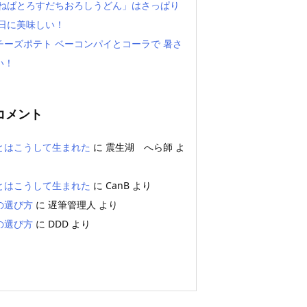
「ねばとろすだちおろしうどん」はさっぱり
い日に美味しい！
チーズポテト ベーコンパイとコーラで 暑さ
い！
コメント
とはこうして生まれた
に
震生湖 へら師
よ
とはこうして生まれた
に
CanB
より
の選び方
に
遅筆管理人
より
の選び方
に
DDD
より