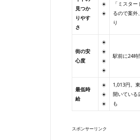
☀️
「ミスター
見つか
☀️
るので案外
りやす
り
さ
☀️
街の安
☀️
駅前に24
心度
☀️
☀️
☀️
1,013円
最低時
☀️
開いている
給
☀️
も
スポンサーリンク