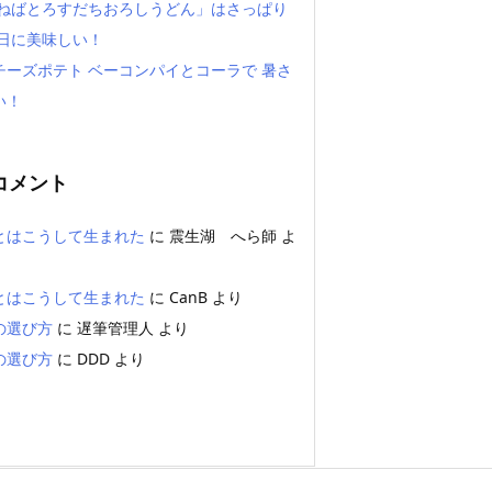
「ねばとろすだちおろしうどん」はさっぱり
い日に美味しい！
チーズポテト ベーコンパイとコーラで 暑さ
い！
コメント
とはこうして生まれた
に
震生湖 へら師
よ
とはこうして生まれた
に
CanB
より
の選び方
に
遅筆管理人
より
の選び方
に
DDD
より