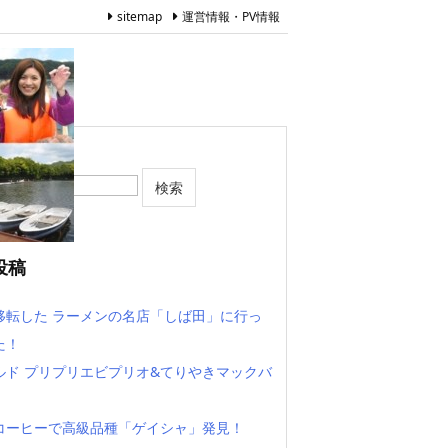
sitemap
運営情報・PV情報
投稿
移転した ラーメンの名店「しば田」に行っ
た！
ルド プリプリエビプリオ&てりやきマックバ
コーヒーで高級品種「ゲイシャ」発見！