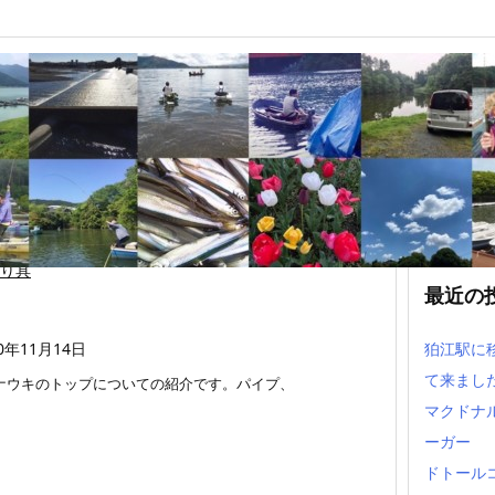
の選び方
り具
最近の
20年11月14日
狛江駅に
て来まし
ナウキのトップについての紹介です。パイプ、
マクドナ
ーガー
ドトール