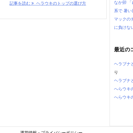
なか卯 
記事を読む
ヘラウキのトップの選び方
系で 暑
マックの
に負けな
最近の
ヘラブナ
り
ヘラブナ
へらウキ
へらウキ
運営情報・プライバシーポリシー