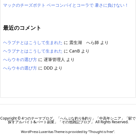
マックのチーズポテト ベーコンパイとコーラで 暑さに負けない！
最近のコメント
ヘラブナとはこうして生まれた
に
震生湖 へら師
より
ヘラブナとはこうして生まれた
に
CanB
より
へらウキの選び方
に
遅筆管理人
より
へらウキの選び方
に
DDD
より
Copyright ©
4つのテーマブログ。「へらぶな釣り&釣り」「中高年シニア」「駅で
探すアルバイト&パート副業」「その他雑記ブログ」
All Rights Reserved.
WordPress Luxeritas Theme is provided by "
Thought is free
".