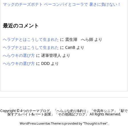
マックのチーズポテト ベーコンパイとコーラで 暑さに負けない！
最近のコメント
ヘラブナとはこうして生まれた
に
震生湖 へら師
より
ヘラブナとはこうして生まれた
に
CanB
より
へらウキの選び方
に
遅筆管理人
より
へらウキの選び方
に
DDD
より
Copyright ©
4つのテーマブログ。「へらぶな釣り&釣り」「中高年シニア」「駅で
探すアルバイト&パート副業」「その他雑記ブログ」
All Rights Reserved.
WordPress Luxeritas Theme is provided by "
Thought is free
".