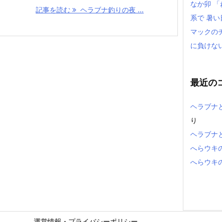
なか卯 
記事を読む
ヘラブナ釣りの夜 ...
系で 暑
マックの
に負けな
最近の
ヘラブナ
り
ヘラブナ
へらウキ
へらウキ
運営情報・プライバシーポリシー