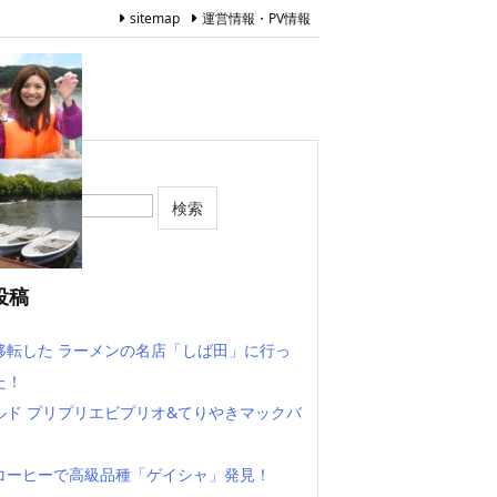
sitemap
運営情報・PV情報
投稿
移転した ラーメンの名店「しば田」に行っ
た！
ルド プリプリエビプリオ&てりやきマックバ
コーヒーで高級品種「ゲイシャ」発見！