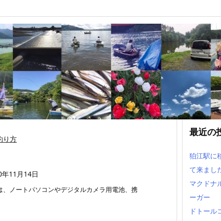
り(ナイター)とリチウム
最近の
釣り方
狛江駅に
て来まし
20年11月14日
マクドナ
は、ノートパソコンやデジタルカメラ用電池、携
ーガー
ドトール