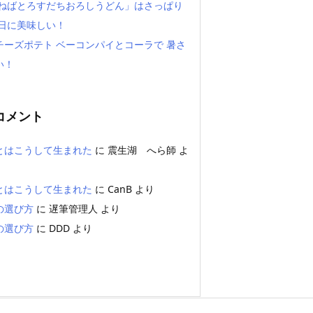
「ねばとろすだちおろしうどん」はさっぱり
い日に美味しい！
チーズポテト ベーコンパイとコーラで 暑さ
い！
コメント
とはこうして生まれた
に
震生湖 へら師
よ
とはこうして生まれた
に
CanB
より
の選び方
に
遅筆管理人
より
の選び方
に
DDD
より