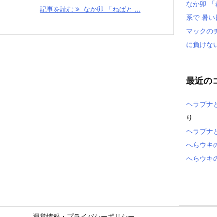
なか卯 
記事を読む
なか卯 「ねばと ...
系で 暑
マックの
に負けな
最近の
ヘラブナ
り
ヘラブナ
へらウキ
へらウキ
運営情報・プライバシーポリシー