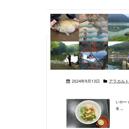
なか卯 「ねばと
さっぱり系で 暑
2024年9月13日
アラカルト
いやー
冬 ...