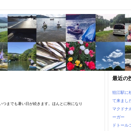
ろすだちおろしうどん」は
い日に美味しい！
最近の
狛江駅に
て来まし
 いつまでも暑い日が続きます。ほんとに秋になり
マクドナ
ーガー
ドトール