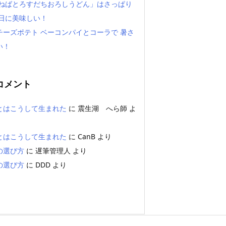
「ねばとろすだちおろしうどん」はさっぱり
い日に美味しい！
チーズポテト ベーコンパイとコーラで 暑さ
い！
コメント
とはこうして生まれた
に
震生湖 へら師
よ
とはこうして生まれた
に
CanB
より
の選び方
に
遅筆管理人
より
の選び方
に
DDD
より