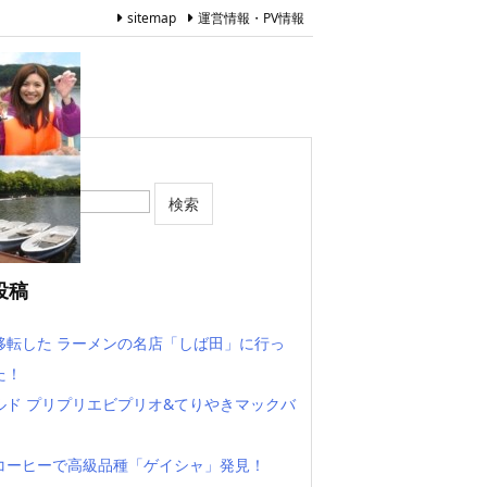
sitemap
運営情報・PV情報
投稿
移転した ラーメンの名店「しば田」に行っ
た！
ルド プリプリエビプリオ&てりやきマックバ
コーヒーで高級品種「ゲイシャ」発見！