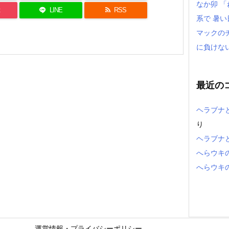
なか卯 
LINE
RSS
系で 暑
マックの
に負けな
最近の
ヘラブナ
り
ヘラブナ
へらウキ
へらウキ
運営情報・プライバシーポリシー