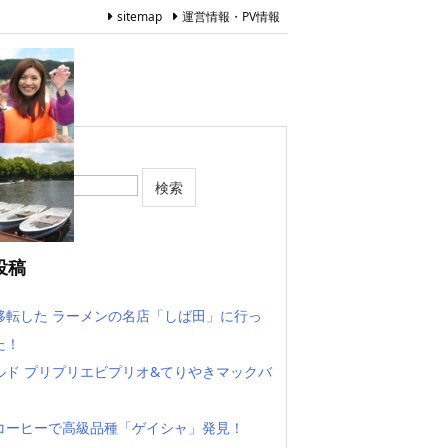
sitemap
運営情報・PV情報
投稿
移転した ラーメンの名店「しば田」に行っ
た！
ルド プリプリエビプリオ&てりやきマックバ
コーヒーで高級品種「ゲイシャ」発見！