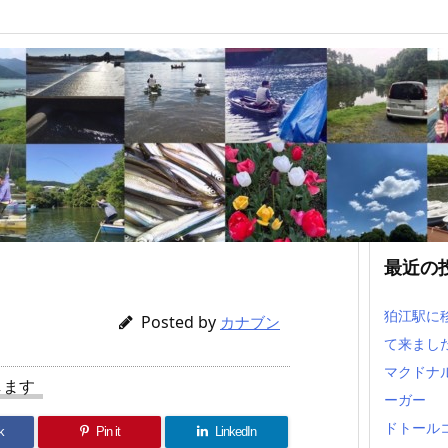
最近の
狛江駅に
Posted by
カナブン
て来まし
マクドナ
します
ーガー
ドトール
k
Pin it
LinkedIn