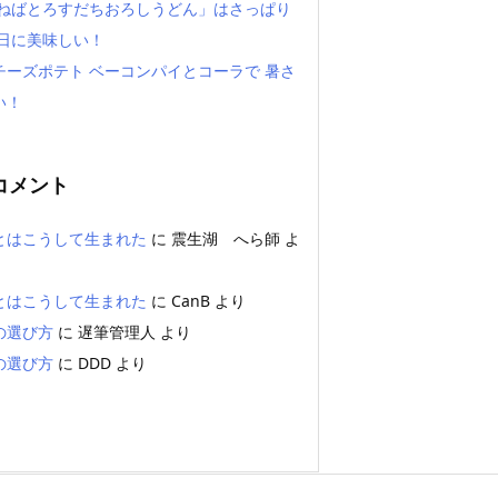
「ねばとろすだちおろしうどん」はさっぱり
い日に美味しい！
チーズポテト ベーコンパイとコーラで 暑さ
い！
コメント
とはこうして生まれた
に
震生湖 へら師
よ
とはこうして生まれた
に
CanB
より
の選び方
に
遅筆管理人
より
の選び方
に
DDD
より